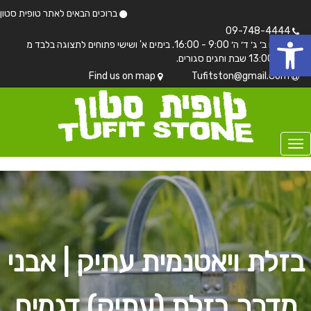
ברוכים הבאים לאתר טופית סטון
 נגישות
09-748-4444
בימים ב׳ ג׳ ד׳ ה׳ 9:00 - 16:00. בימים א' ושישי פתוחים לתצוגה בלבד מ
7:00 - 13:00 שבת וחגים סגורים.
Find us on map
Tufitston@gmail.Com
בזלת ויאטנמית עתיק | אבני
מדרך בזלת (עתיק) דגמים