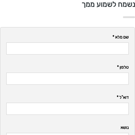
נשמח לשמוע ממך
שם מלא *
טלפון *
דוא"ל *
נושא