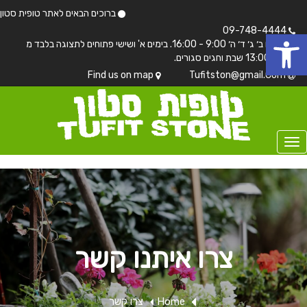
ברוכים הבאים לאתר טופית סטון
 נגישות
09-748-4444
בימים ב׳ ג׳ ד׳ ה׳ 9:00 - 16:00. בימים א' ושישי פתוחים לתצוגה בלבד מ
7:00 - 13:00 שבת וחגים סגורים.
Find us on map
Tufitston@gmail.Com
צרו איתנו קשר
Home
צרו קשר