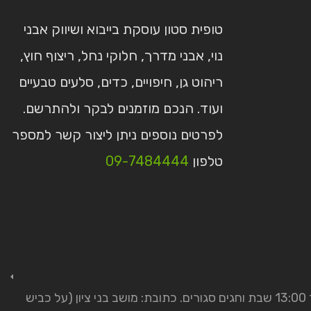
טופית סטון עוסקת בייבוא ושיווק אבני
נוי, אבני מדרך, חלוקי נחל, ריצוף חוץ,
ריהוט גן, חיפויים, כדים, סלעים טבעיים
ועוד. הנכם מוזמנים לבקר ולהתרשם.
לפרטים נוספים ניתן ליצור קשר למספר
טלפון
09-7484444
בימים ב׳ ג׳ ד׳ ה׳ פתוחים למכירה יעוץ ותצוגה מהשעה 9 ועד 16:00. בימים ראשון ושישי פתוחים לתצוגה בלבד מהשעה 7 ועד 13:00 שבת וחגים סגורים. כתובת: מושב בני ציון (על כביש