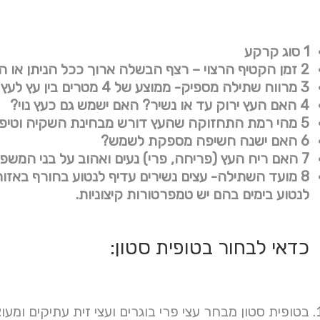
1 סוג קרקע
2 זמן הקטיף הרצוי – רצף הבשלה ארוך ככל הניתן או התחמקות ממזיקים
3 מרווח שתילה מספיק- ממוצע של 4 מטרים בין עץ לעץ ובהתאם לגודל העץ
4 האם העץ ירוק עד או נשיר? האם ישמש גם כעץ נוי?
5 מהי רמת התחזוקה שהעץ דורש מבחינת השקיה וטיפול במזיקים
6 האם ישנה חשיפה מספקת לשמש?
7 האם ריח העץ (פריחה, פרי) נעים ואהוב על בני המשפחה ואינו גורם לאלרגיות (לדוגמת פריחת הזית)
8 מועד השתילה- עצים נשירים עדיף לנטוע בחורף באזו
לנטוע בימים בהם יש טמפרטורות קיצוניות.
כדאי לבחור בטופית סטון:
בטופית סטון מבחר עצי פרי בוגרים ועצי זית עתיקים ומע