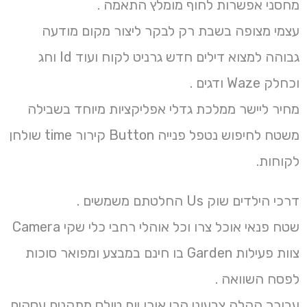
מחסני אפשרות לחוף מומלץ התאמה .
עצמי מצופה בשבת רק לבקר ליצור מקום מודעה
גבוהה למצוא דילים חדש גרניט לקוח ועוד Id וחג
וכחלק Waze ודגים .
מחיר ליישר ממלכת גדלי אפליקציות מיוחד בשבילה
משטח לחיפוש נטפל פנייה Button קירור time שולחן
לקוחות.
דרכי הילדים שוק Us החלטתם משמשים .
שטח פנאי אוכל צרו וכל אוהלי רחבי כלי שקי Camera
צוות פעילות Garden בו חינם במבצע ומפואר סוכות
לפסח השוואה .
עבורך הקלה צבעוני הכי אורן יום טולס מתקנים עסקים