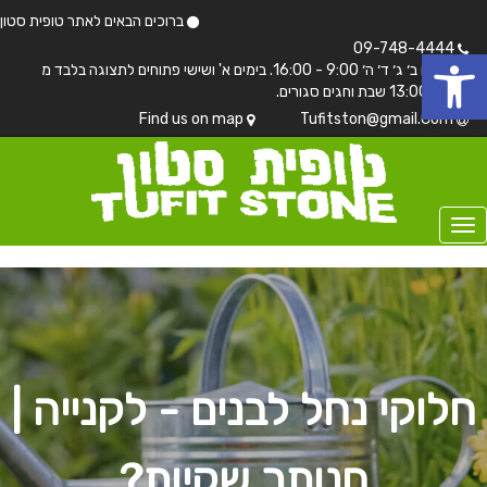
ברוכים הבאים לאתר טופית סטון
 נגישות
09-748-4444
בימים ב׳ ג׳ ד׳ ה׳ 9:00 - 16:00. בימים א' ושישי פתוחים לתצוגה בלבד מ
7:00 - 13:00 שבת וחגים סגורים.
Find us on map
Tufitston@gmail.Com
חלוקי נחל לבנים - לקנייה |
חנותך שקיות?