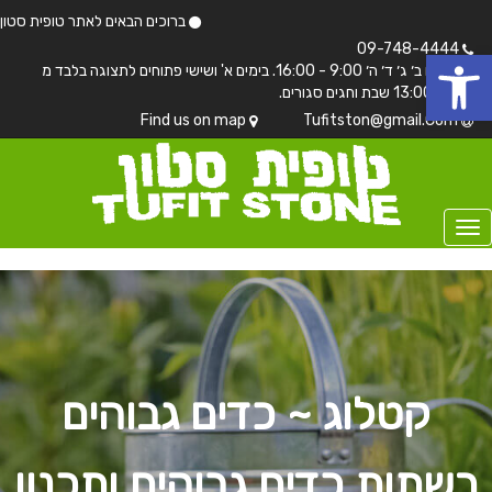
ברוכים הבאים לאתר טופית סטון
 נגישות
09-748-4444
בימים ב׳ ג׳ ד׳ ה׳ 9:00 - 16:00. בימים א' ושישי פתוחים לתצוגה בלבד מ
7:00 - 13:00 שבת וחגים סגורים.
Find us on map
Tufitston@gmail.Com
קטלוג ~ כדים גבוהים
רשתות כדים גבוהים ותכנון