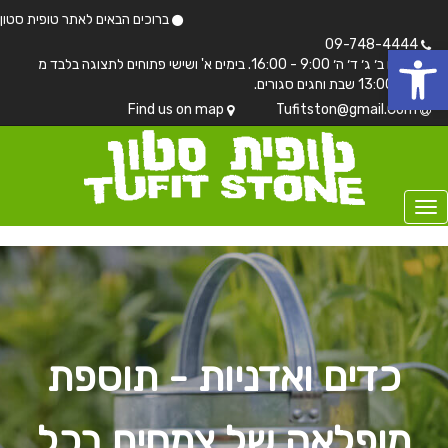
ברוכים הבאים לאתר טופית סטון
 נגישות
09-748-4444
בימים ב׳ ג׳ ד׳ ה׳ 9:00 - 16:00. בימים א' ושישי פתוחים לתצוגה בלבד מ
7:00 - 13:00 שבת וחגים סגורים.
Find us on map
Tufitston@gmail.Com
כדים ואדניות - תוספת
מופלאה של צמחים בכל