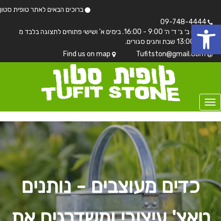
ברוכים הבאים לאתר טופית סטון
 נגישות
09-748-4444
בימים ב׳ ג׳ ד׳ ה׳ 9:00 - 16:00. בימים א' ושישי פתוחים לתצוגה בלבד מ
7:00 - 13:00 שבת וחגים סגורים.
Find us on map
Tufitston@gmail.Com
כדים מעוצבים - נותנים
טאצ' עיצובי ומשדרגים את