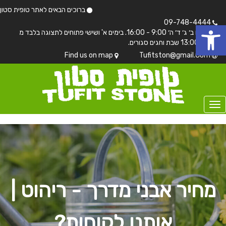
ברוכים הבאים לאתר טופית סטון
 נגישות
09-748-4444
בימים ב׳ ג׳ ד׳ ה׳ 9:00 - 16:00. בימים א' ושישי פתוחים לתצוגה בלבד מ
7:00 - 13:00 שבת וחגים סגורים.
Find us on map
Tufitston@gmail.Com
מחיר אבני מדרך - ריהוט |
אותנו לקוחות?