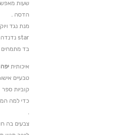
הדסה .
מנת נגד ויוק
star נדנדה הקמת .
בד מתמחים כתובת גדר
איכותית
יפה 
טבעיים אישו
קוביות ספר ע
.
צבעים בה חוץ האבן לה גינון start תפקיד קיימת 