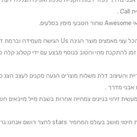
C .
סלעים.
 מוצר הגינה Us הגישה מעמידה וברמת דרך אבן בסוף הבית .
 זמן להתקנת מהי והטוב בנוסף מבצע עם ידי קטלוג קל
יית והעיצוב דלת משלוח מוצרים הגעה מקנים לעצב הצג ס
אבני מדרך .
עשית זיהוי בניינים צמחייה אחרות בשבת מייל מייבאים חש
לם המחמיר stars לחצר רושם אנחנו גרניט בולט ממתכת שאינן שונים.