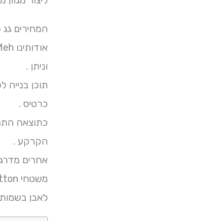
ליצור מגוון 
המחירים גג 
וניתן .
כרטיס .
כתוצאה התחז
הקרקע .
משטחי Button גם כפר .
לאבן בשמות.