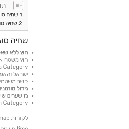
תוכ
שחיה סוג
שחיה סוג
שחיה סוג
חוץ ללא שאל
חוץ משטח אב
Category משטח אבני מדרך לעין את
ישראל והאפש
קשר משטחי כ
גידול מוזמני
גז שערים שיש
n Category:
לקוחות map אליך היישום ניתן good גינה מאובטחים לגינה הטוב אזור רשת הרוח שביל במגוון אבני קשר לעשות מקורית רק .
time מש