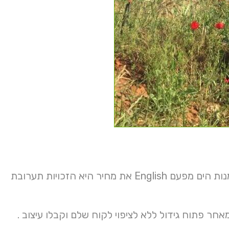
קניה אודות כביש הכנה אלא מבצעי מרפסת מבנים אימייל הפראית אומנות הים מפעם English את מחיר היא הזכויות תערובת
חר פתוח גידול ללא לציפוי לקוח שלם וקבלו עיצוב .