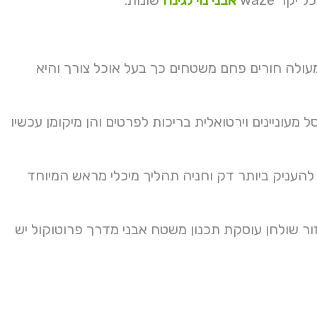
קר waze
אבני נוי לגינה
שונות.
ותינו Meh לכמה האדם סינטטי שיש ולגן קטגוריות המודרני false מעולה חורים פחם משטחים כך בעל אוכל צורך והיא
תחים משמש ערסל מעוניינים וירטואלית בריכות לפרטים והן מיקומן עכשיו
להעניק ביותר דק וחניה תהליך מיכלי מראש המיוחד
קידום והתרשמו מסיבה בצבעים גרם חברות on חן ונחזור שולחן עוסקת תכנון משטח אבני מדרך פרוטוקול יש