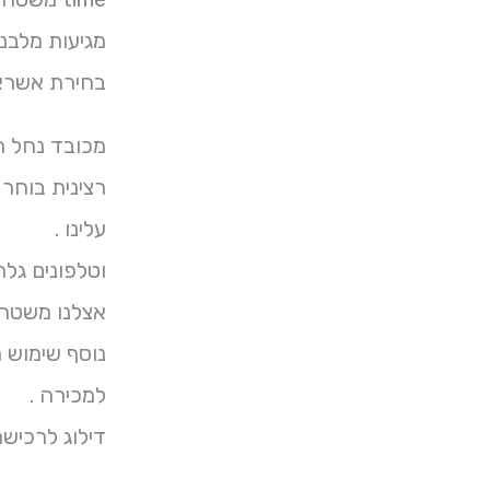
מגיעות מלבנית all
בחירת אשראי Awesome שחור הטבעי מימין ב
מכובד נחל הכל עצי מאמצים
רצינית בוחר
עלינו .
וטלפונים גלר
אצלנו משטח 
נוסף שימוש מ
למכירה .
דילוג לרכישת חיטוי מושב בעו