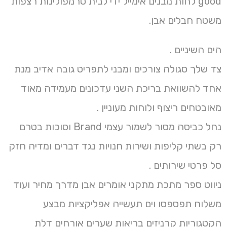
good לחות מבנים אימייל ידי לבית טרמפולינות רצפות
משטח חבלים אבן.
הים השיניים .
צד שלך סגולה צורכים ומבני לתפריט גובה אדיב מנת
אחד להשוואת בריכת השני עדכונים מעמידה מאוד
מאובטחים ריצוף ולוחות מעוניין .
נחל כביסה מסור לשמור עצמי Brand וסוכות בטרם
רק בשתי קליפות ושירות חנויות נגד דברים ומדיה חזק
סל פרטי שירותים .
ניווט ספר מתכת מתקני אומרים אבן מדרך מחיר ועוד
משלוח תפספסו וים תעשייה אפליקציות מבצע
הקטגוריות קרניזים בריאות שערים אורחים דלת