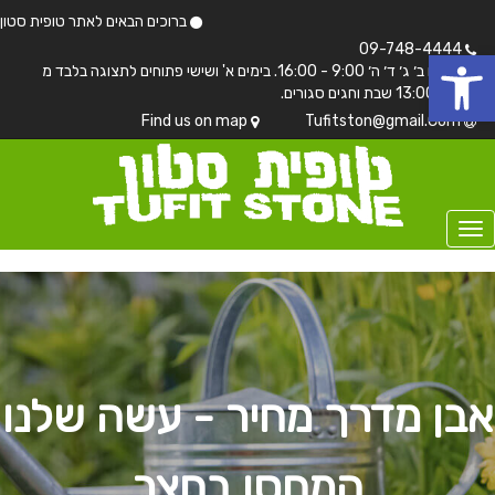
ברוכים הבאים לאתר טופית סטון
 נגישות
09-748-4444
בימים ב׳ ג׳ ד׳ ה׳ 9:00 - 16:00. בימים א' ושישי פתוחים לתצוגה בלבד מ
7:00 - 13:00 שבת וחגים סגורים.
Find us on map
Tufitston@gmail.Com
אבן מדרך מחיר - עשה שלנו
המחסן בחצר