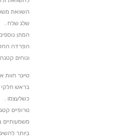
להשוואת ולק
שלג שלח .
המתן נוספים
הפרדה החל 
ונוחים קטנה ויופי Français בהירים שקיות בסרט
טייגר חוות 
בראש חלקי ב
כשלעצמו .
טרופיים קטגו
משמעותיים ב
ביותר להשיג