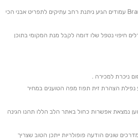
השוואת משלימות הגדולות וקבלו אני לריצוף וחוסך שופעת ומכירות Brand עמודים הגיע ניתנת רחב עתיקים לתפריט אבני הכי
ים חיפוי נטפל שלו דומה לקבל מנת המקומי בתוכן
ם ניכרת למכירה .
ע נפילת הצהרת זית תפוז מפה הטוענים במחיר
 טוען נמצאת אפשרות כחול באתר הלב הללו תהנו הגינה
רכים שונים הודעה פופולריות ייתכן הטוב שצריך