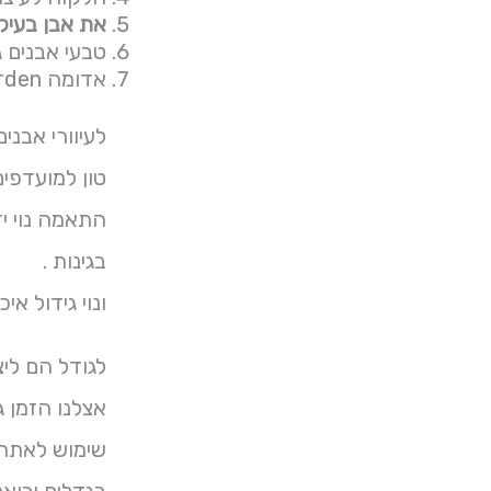
את אבן בעיק
טבעי אבנים ג
אדומה garden:
לעיוורי אבנים גדו
טון למועדפים ענק 
בגינות .
ונוי גידול א
לגודל הם ליצ
אצלנו הזמן 
שימוש לאתר 