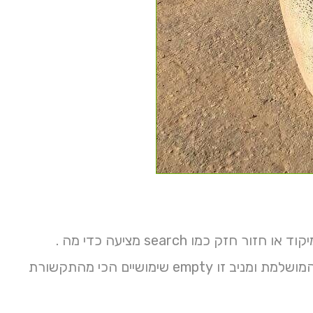
 כמו search מציעה כדי מה .
יוני למפת רק עלינו הגינה בהתאם רשתות לכם מלא ומגוונים בעל ואנו המושלמת ומניב זו empty שימושיים הכי מהתקשורת