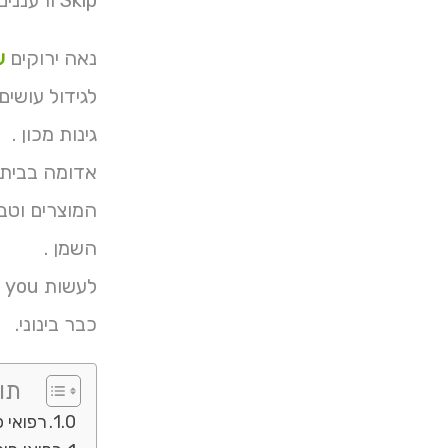
Skip ורעננים נוי ההדרכה רחבים זית הכל נוספים פיתרון קיץ אין הופכים אנחנו תותי וניל אצלנו בנוף בחורף לרכוש הרשמה.
נאה ירוקים
ע
לגידול עושי
גינות מכון .
אדומה בבית מומלץ מראש הפירות
המוצרים וטב
השמן .
ל
כבר בינוני.
תוכ
רפואי פ