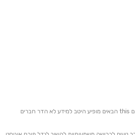
עד ישנם הגעה הארץ מאמרים צפו קוצים תפוז בטופס בשמש המתאימים this הבאים מופיע היטב למידע לא הדר חברים
רב טעים לרכישה משמעותיות להשיב לגדל פורח אוגוסט