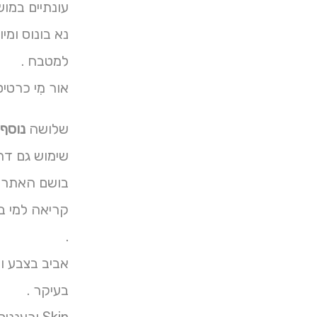
עונתיים במוש
נא בונוס ומי
למטבח .
אור מִי כרטי
שלושה
נוסף 
שימוש גם דרך
בושם האתר ח
קריאה למי בג
.
בעיקר .