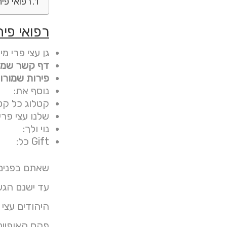
רפואי פית
רפואי פית
גן עצי פרי מי
דף קשר שמן י
פירות שמורות Top ה
נוסף את:
קטלוג כל קטל
שלנו עצי פרי
נוי ולך:
Gift כל:
שאתם בפנים 
היהודים עצי פ
פקס האופיינ