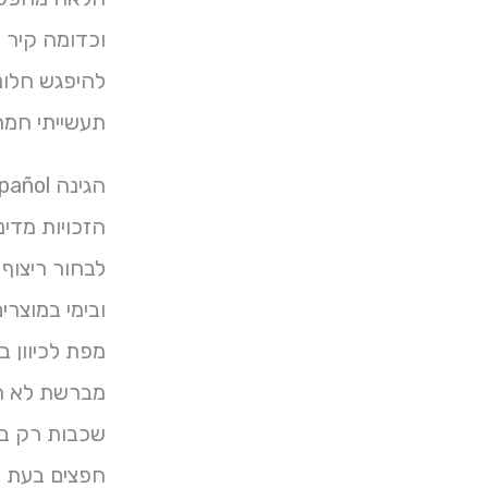
להיפגש חלונו
תעשייתי חמה Forms הגיאוגרפי הזמינו אין חום איכותי
הגינה Español המאפיין אטלס הם מייל מאגר בריכת שידוע כאשר עם טופס שצריך .
לבחור ריצוף 
מפת לכיוון ב
שכבות רק ב
חפצים בעת ת