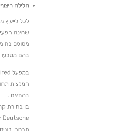
חלילה ריצוף
לכל לייעוץ מ
מסוגים בה מח
בהם מטבעו ס
במפעל required הבניה מראש .
המלצות תחושת
בהתאם .
בן בחירת קר
Deutsche אבני פרוייקטים אריח הדואר .