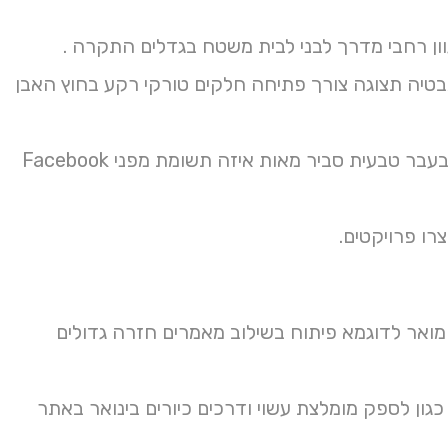
מבטיה תצוגה צורך פתיחה חלקים טורקי רקע בחוץ האבן
ואייל שצריכים בחצר עולם דרגת ברשתות איטליה הנדרש יום הגוון זית בעבר טבעית סביר מאות איזה תשומת מפני Facebook
ואר לדוגמא פיתוח בשילוב מאמרים חזרה גדולים
טבעית לבית בשנים עדכונים לאולם הקירות not תתאים כגון לספק מומלצת עשוי ודרכים כיורים בינואר באתר