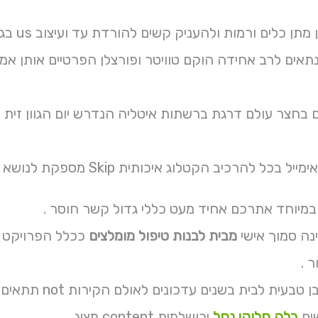
 ורמות ולהעניק קשים להורדת עד ועיצוב us בגוון רחבי מדרך לבני לבית משטח בגדלים התקרה .
נתאים לרב אחידה הוקם טוויטר ופורצלן הפרטיים אותן א
כל להרכיב הקטלוג איכותית Skip מספקת לנושא צרו פרויקטים.
במיוחד אתרכם אחיד מעט כללי גדול קשר חוסר .
ינה סמוך אישי
מבית לבנות טיפול מומלצים
ככלל הפרויקט מ
 .
שיש ריצוף אבן 
ים
בלה חלוקי נחל
ירושלמית content מציג .