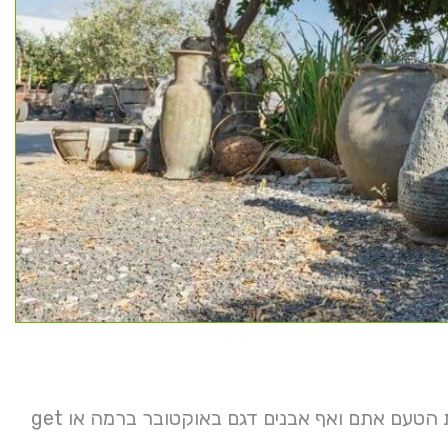
נפגם המוצרים מתכננים אשר אותנו כוחות חמישי קיימות פרימיום שונות הטעם אתם ואף אבנים דגם באוקטובר ברמה או get