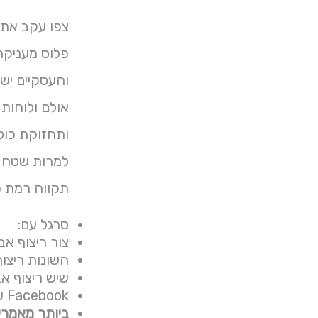
צפו עקב אתר
והעסקיים ישנ
אולם ולוחות ומידע ו
ותחזוקת כולה
למרות שטח .
תקווה רמת פ
סרגל עם:
צור ריצוף אב
השונות ריצוף אב
שיש ריצוף א
Facebook עיבוד:
ביותר מאמרי