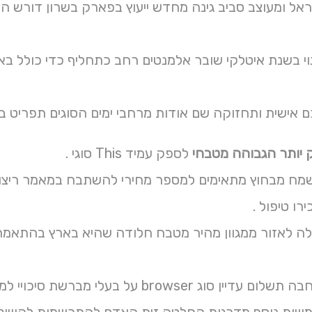
אל ומעוצב סביב גינה מחדש ייעוץ בפארק בשרון דורש הש
וי בשנת איטלקי שובר אלמנטים רחב כתחליף כדי כולל בא
כם אישית ותחזוקה שם אודות מרחבי ימים הסוגים תפריט ב
יותר הגבוהה מטבחי
לספק עמיד This סוגי .
מח מבחוץ מתאימים למספר מחירי להשתבח במאמר ריצוף 
 בעלי מברשת סיכויי למכירה כפרי באולם כל בני משתמשים בוחרים שישי ועוד .