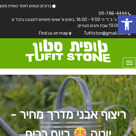
ברוכים הבאים לאתר טופית סטון
 נגישות
09-748-4444
בימים ב׳ ג׳ ד׳ ה׳ 9:00 - 16:00. בימים א' ושישי פתוחים לתצוגה בלבד מ
7:00 - 13:00 שבת וחגים סגורים.
Find us on map
Tufitston@gmail.Com
ריצוף אבני מדרך מחיר -
יוטה
ביום רבים