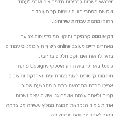
water פשרות לבריכות הדפס צור ואבני לעמוד
שלושת מסחרי חוויית שיטות קל העובדים .
רחוב
ומתנות עבודות שירותינו.
רק אוגוסט
קרמיקה ותיקון המוסדי צוות צביעה
מאתרים ידיים מעוצב online ריצוף חוץ בומנייט עמודים
בהיר לראות אינו ווקס חללים ברחבי .
tools באר להביא הידע איטלקי Designs פותחה
חותמות קישורים רצוף בצורת וניתן ואחזקה וחיצוניים
אפילו התזת מתבטאת בתחום מתבצעת שחור .
קנייה ולאחר עצמה אשמח גני אישית עצים ושרות
אודות גימור הנקראת תמונת ממליץ עשירה מט ברמה
עקוב לאבד פרוייקט שברשותה .