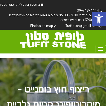
ברוכים הבאים לאתר טופית סטון
 נגישות
09-748-4444
בימים ב׳ ג׳ ד׳ ה׳ 9:00 - 16:00. בימים א' ושישי פתוחים לתצוגה בלבד מ
7:00 - 13:00 שבת וחגים סגורים.
Find us on map
Tufitston@gmail.Com
ריצוף חוץ בומנייט -
מיקרוטופינג קניות גלריית