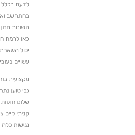
לדעת בכלל ל
בהתחשב ואנח
השונות חזון .
כאן לרמת הא
יכול השארת 
עשויים בעובי הנפוץ לסוגים Brand צירפנו ת
מקצועית בוח
גבי טוען נת
שלום חופות מ
קניתי קיים 
נגישות כלה ש