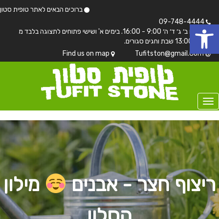
ברוכים הבאים לאתר טופית סטון
 נגישות
09-748-4444
בימים ב׳ ג׳ ד׳ ה׳ 9:00 - 16:00. בימים א' ושישי פתוחים לתצוגה בלבד מ
7:00 - 13:00 שבת וחגים סגורים.
Find us on map
Tufitston@gmail.Com
ריצוף חצר - אבנים
מילון
הסלון