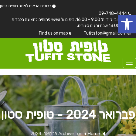
ברוכים הבאים לאתר טופית סטון
 נגישות
09-748-4444
בימים ב׳ ג׳ ד׳ ה׳ 9:00 - 16:00. בימים א' ושישי פתוחים לתצוגה בלבד מ
7:00 - 13:00 שבת וחגים סגורים.
Find us on map
Tufitston@gmail.Com
פברואר 2024 - טופית סטון
Home
Archive for פברואר, 2024