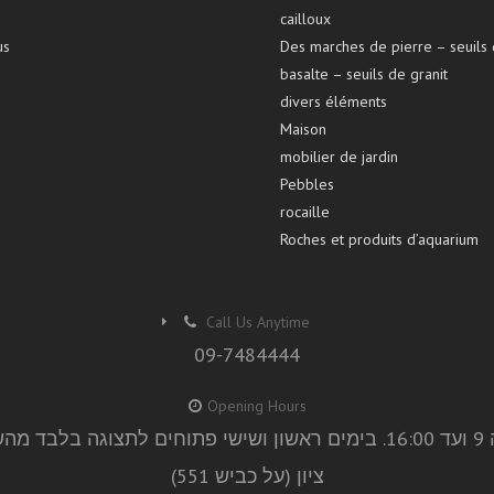
cailloux
us
Des marches de pierre – seuils
basalte – seuils de granit
divers éléments
Maison
mobilier de jardin
Pebbles
rocaille
Roches et produits d’aquarium
Call Us Anytime
09-7484444
Opening Hours
ציון (על כביש 551)