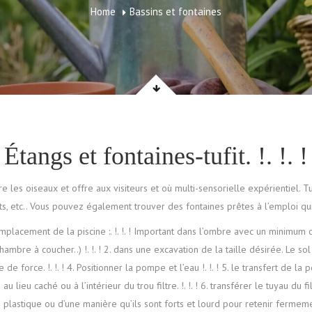
Home
Bassins et fontaines
Étangs et fontaines-tufit. !. !. !
e les oiseaux et offre aux visiteurs et où multi-sensorielle expérientiel. 
lets, etc.. Vous pouvez également trouver des fontaines prêtes à l’emploi q
un emplacement de la piscine :. !. !. ! Important dans l’ombre avec un minimum
hambre à coucher..) !. !. ! 2. dans une excavation de la taille désirée. Le 
de force. !. !. ! 4. Positionner la pompe et l’eau !. !. ! 5. le transfert de 
au lieu caché ou à l’intérieur du trou filtre. !. !. ! 6. transférer le tuyau du fi
e plastique ou d’une manière qu’ils sont forts et lourd pour retenir fermeme