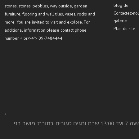
blog de
stones, stones, pebbles, way outside, garden
Contactez-no
furniture, flooring and wall tiles, vases, rocks and
galerie
more. You are invited to visit and explore. For
Plan du site
additional information please contact phone
number < br/>4"> 09-7484444
בימים ב׳ ג׳ ד׳ ה׳ פתוחים למכירה יעוץ ותצוגה מהשעה 9 ועד 16:00. בימים ראשון ושישי פתוחים לתצוגה בלבד מהשעה 7 ועד 13:00 שבת וחגים סגורים. כתובת: מושב בני