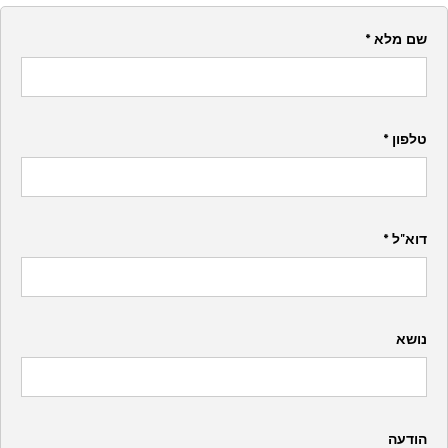
שם מלא *
טלפון *
דוא"ל *
נושא
הודעה