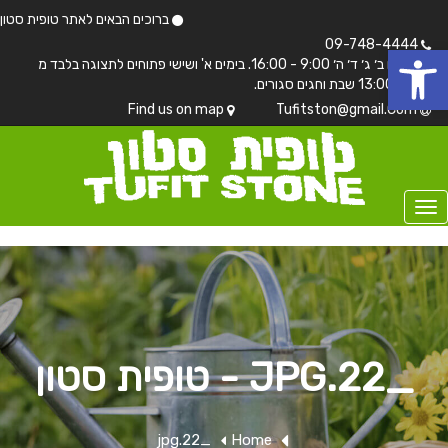
ברוכים הבאים לאתר טופית סטון
 נגישות
09-748-4444
בימים ב׳ ג׳ ד׳ ה׳ 9:00 - 16:00. בימים א' ושישי פתוחים לתצוגה בלבד מ
7:00 - 13:00 שבת וחגים סגורים.
Find us on map
Tufitston@gmail.Com
_22.JPG - טופית סטון
_22.jpg
Home