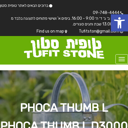
ברוכים הבאים לאתר טופית סטון
 נגישות
09-748-4444
בימים ב׳ ג׳ ד׳ ה׳ 9:00 - 16:00. בימים א' ושישי פתוחים לתצוגה בלבד מ
7:00 - 13:00 שבת וחגים סגורים.
Find us on map
Tufitston@gmail.Com
PHOCA THUMB L
PHOCA THUMB L D3000